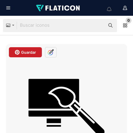
0
Guardar