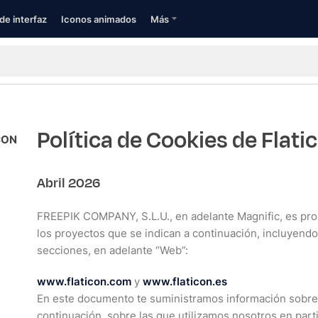
de interfaz
Iconos animados
Más
Política de Cookies de Flati
CON
Abril 2026
FREEPIK COMPANY, S.L.U., en adelante Magnific, es propi
los proyectos que se indican a continuación, incluyend
secciones, en adelante “Web”:
www.flaticon.com
y
www.flaticon.es
En este documento te suministramos información sobre 
continuación, sobre las que utilizamos nosotros en part