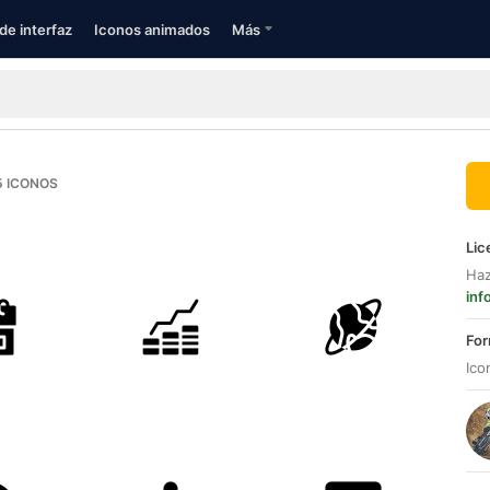
de interfaz
Iconos animados
Más
5
ICONOS
Lic
Haz
inf
For
Ico