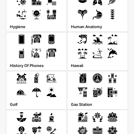
Hygiene
Human Anatomy
History Of Phones
Hawaii
Golf
Gas Station