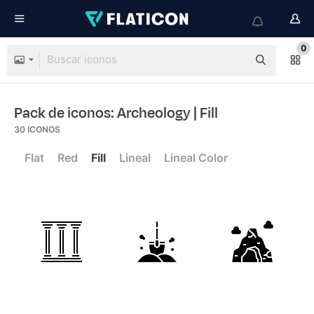
0
Pack de iconos: Archeology
| Fill
30
ICONOS
Flat
Red
Fill
Lineal
Lineal Color