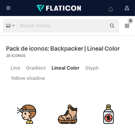
0
Pack de iconos: Backpacker
| Lineal Color
28
ICONOS
Line
Gradient
Lineal Color
Glyph
Yellow shadow