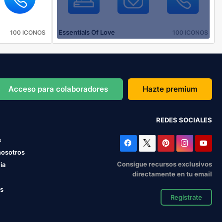
Essentials Of Love
100 ICONOS
100 ICONOS
Acceso para colaboradores
Hazte premium
REDES SOCIALES
s
nosotros
Consigue recursos exclusivos
ia
directamente en tu email
os
Regístrate