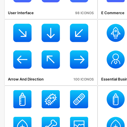
User Interface
E Commerce
98 ICONOS
Arrow And Direction
Essential Busi
100 ICONOS