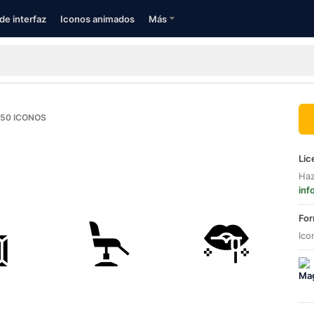
de interfaz
Iconos animados
Más
50
ICONOS
Lic
Haz
inf
For
Ico