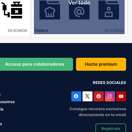
Ver todo
Folders
50 ICONOS
50 ICONOS
Acceso para colaboradores
Hazte premium
REDES SOCIALES
s
nosotros
Consigue recursos exclusivos
ia
directamente en tu email
os
Regístrate