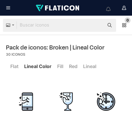
0
Pack de iconos: Broken
| Lineal Color
30
ICONOS
Flat
Lineal Color
Fill
Red
Lineal