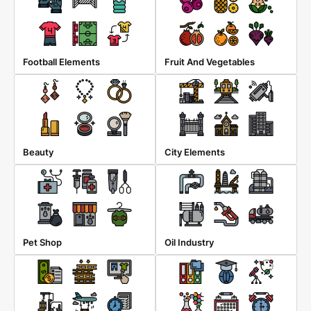
Football Elements
Fruit And Vegetables
Beauty
City Elements
Pet Shop
Oil Industry