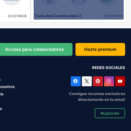
Tools And Construction 2
30 ICONOS
50 ICONOS
Acceso para colaboradores
Hazte premium
REDES SOCIALES
s
nosotros
Consigue recursos exclusivos
ia
directamente en tu email
os
Regístrate