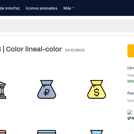
de interfaz
Iconos animados
Más
3
| Color lineal-color
50
ICONOS
Lic
Haz
inf
For
Ico