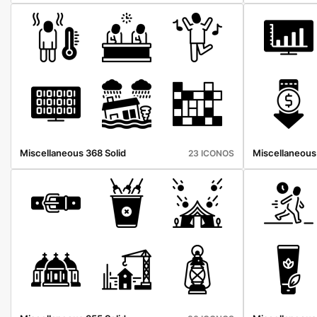
Miscellaneous 368 Solid
Miscellaneous 
23 ICONOS