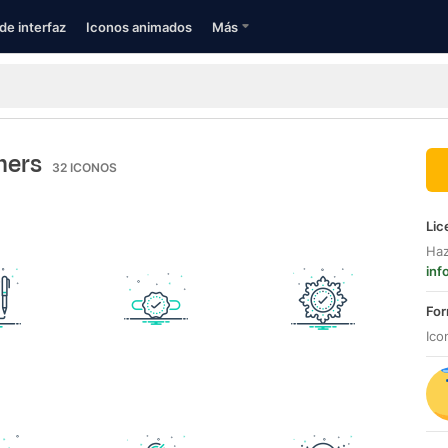
de interfaz
Iconos animados
Más
hers
32
ICONOS
Lic
Haz
inf
For
Ico