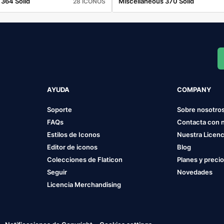
 364 Solid
Miscellaneous 370 Solid
28 ICONOS
AYUDA
COMPANY
Soporte
Sobre nosotro
FAQs
Contacta con 
Estilos de Iconos
Nuestra Licenc
Editor de iconos
Blog
Colecciones de Flaticon
Planes y preci
Seguir
Novedades
Licencia Merchandising