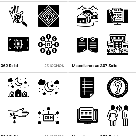
362 Solid
Miscellaneous 367 Solid
25 ICONOS