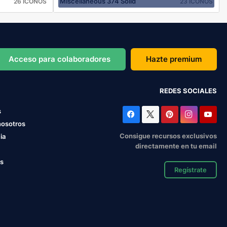
Miscellaneous 374 Solid
26 ICONOS
23 ICONOS
Acceso para colaboradores
Hazte premium
REDES SOCIALES
s
nosotros
Consigue recursos exclusivos
ia
directamente en tu email
os
Regístrate