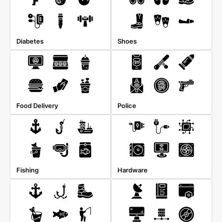
Diabetes
Shoes
Food Delivery
Police
Fishing
Hardware