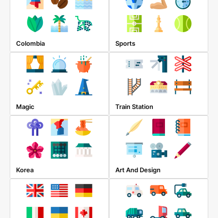
Colombia
Sports
Magic
Train Station
Korea
Art And Design