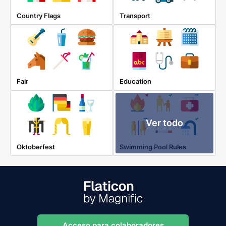
Country Flags
Transport
Fair
Education
Ver todo
Oktoberfest
Swimming Pool Rules
Acceso para colaboradores