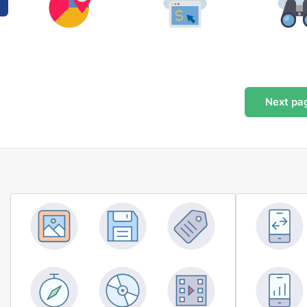
Next
pa