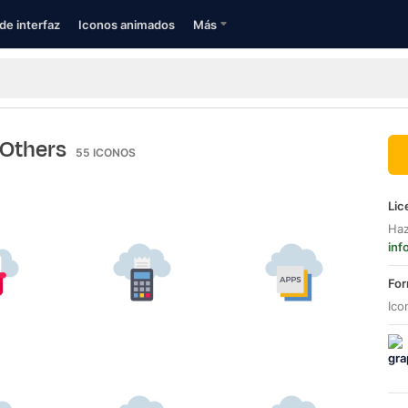
de interfaz
Iconos animados
Más
 Others
55
ICONOS
Lic
Haz
inf
For
Ico