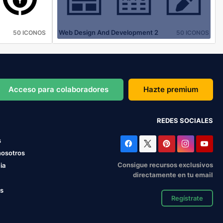
Web Design And Development 2
50 ICONOS
50 ICONOS
Acceso para colaboradores
Hazte premium
REDES SOCIALES
s
nosotros
Consigue recursos exclusivos
ia
directamente en tu email
os
Regístrate