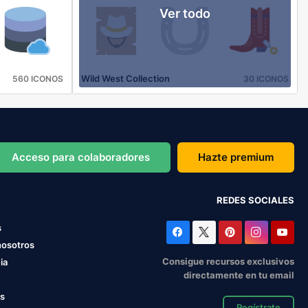
Ver todo
Wild West Collection
560 ICONOS
30 ICONOS
Acceso para colaboradores
Hazte premium
REDES SOCIALES
s
nosotros
Consigue recursos exclusivos
ia
directamente en tu email
os
Regístrate