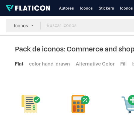
Autores
Iconos
Stickers
Iconos 
Iconos
Pack de iconos: Commerce and sho
Flat
color hand-drawn
Alternative Color
Fill