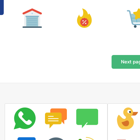
Next
pa