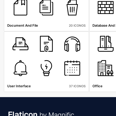
Document And File
Database And 
20 ICONOS
User Interface
Office
37 ICONOS