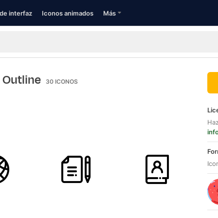
de interfaz
Iconos animados
Más
d Outline
30
ICONOS
Lic
Haz
inf
For
Ico