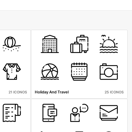
Holiday And Travel
21 ICONOS
25 ICONOS