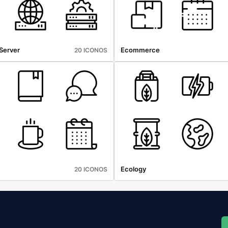
Server
Ecommerce
20 ICONOS
Ecology
20 ICONOS