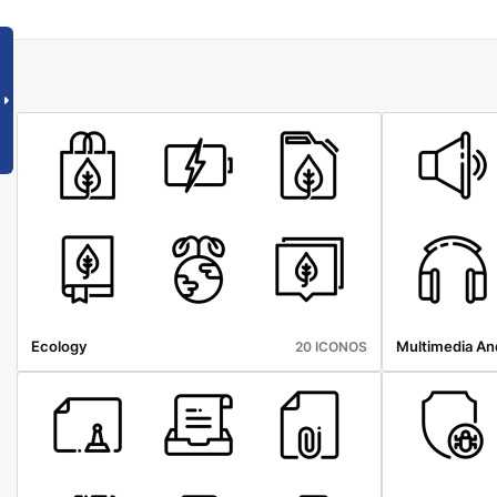
Ecology
Multimedia An
20 ICONOS