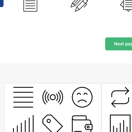
Next
pa