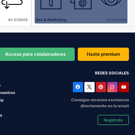
Seo & Marketing
45 ICONOS
40 ICONOS
Acceso para colaboradores
Hazte premium
REDES SOCIALES
s
nosotros
Consigue recursos exclusivos
ia
directamente en tu email
os
Regístrate