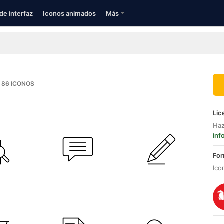
de interfaz
Iconos animados
Más
86
ICONOS
Lic
Haz
inf
For
Ico