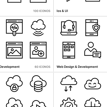
Ios & Ul
100 ICONOS
 Development
Web Design & Development
60 ICONOS