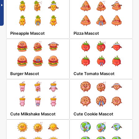
Pineapple Mascot
Pizza Mascot
Burger Mascot
Cute Tomato Mascot
Cute Milkshake Mascot
Cute Cookie Mascot