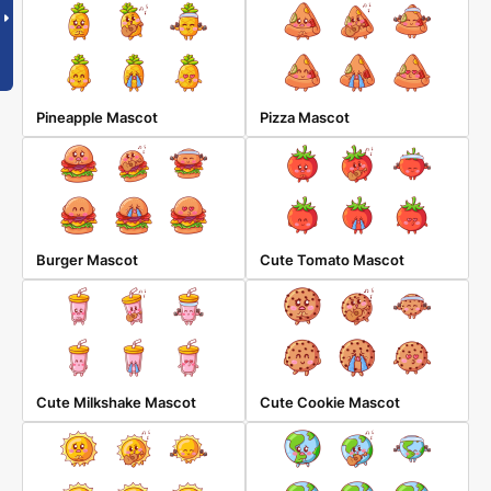
Pineapple Mascot
Pizza Mascot
Burger Mascot
Cute Tomato Mascot
Cute Milkshake Mascot
Cute Cookie Mascot