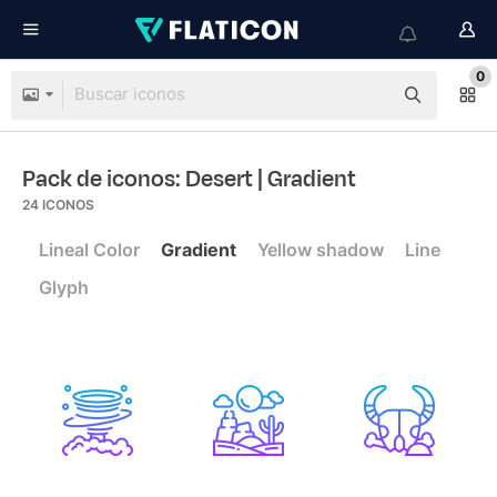
0
Pack de iconos: Desert
| Gradient
24
ICONOS
Lineal Color
Gradient
Yellow shadow
Line
Glyph