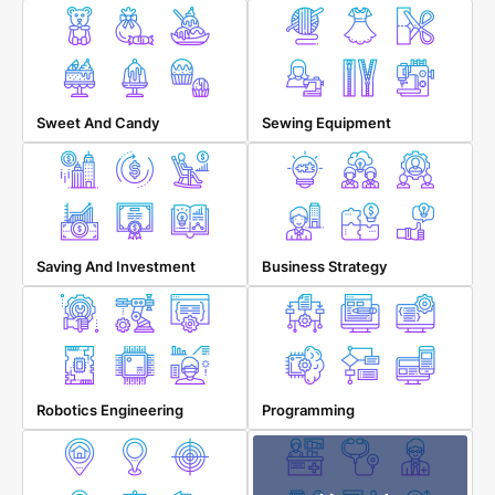
Sweet And Candy
Sewing Equipment
Saving And Investment
Business Strategy
Robotics Engineering
Programming