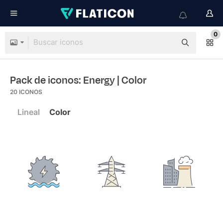
0
Pack de iconos: Energy
| Color
20
ICONOS
Lineal
Color