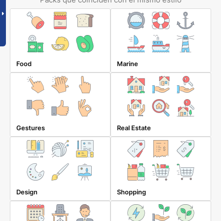
Food
Marine
Gestures
Real Estate
Design
Shopping