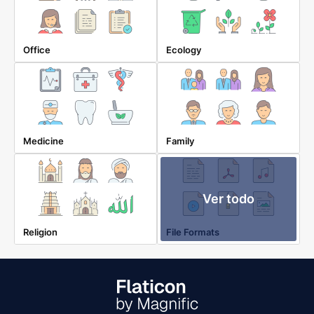
Office
Ecology
Medicine
Family
Ver todo
Religion
File Formats