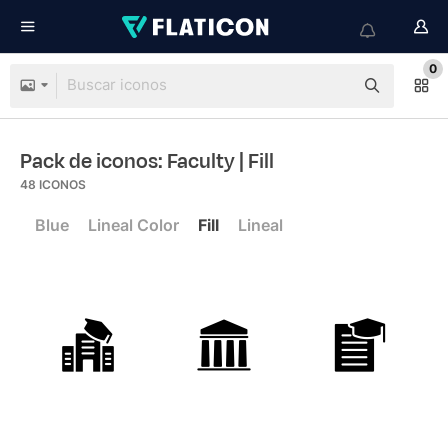
0
Pack de iconos: Faculty
| Fill
48
ICONOS
Blue
Lineal Color
Fill
Lineal