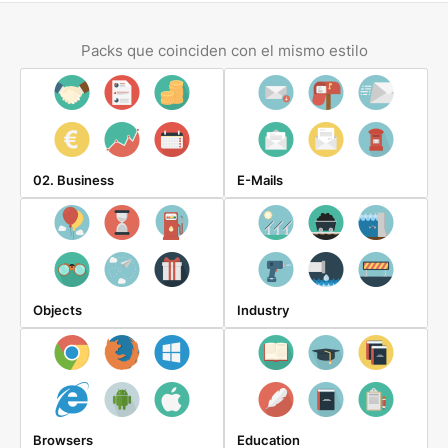
Packs que coinciden con el mismo estilo
02. Business
E-Mails
Objects
Industry
Browsers
Education