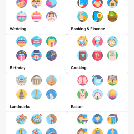
Wedding
Banking & Finance
Birthday
Cooking
Landmarks
Easter