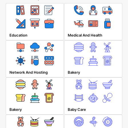
Education
Medical And Health
Network And Hosting
Bakery
Bakery
Baby Care