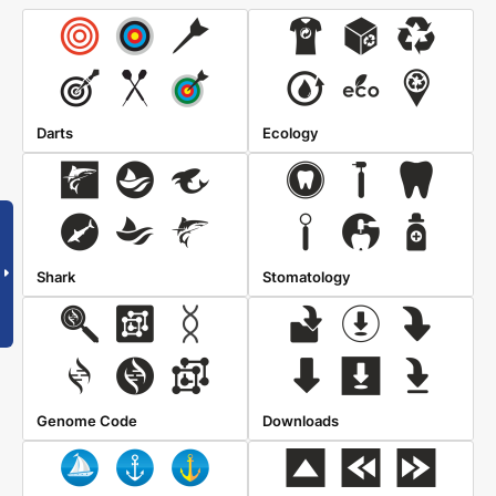
Darts
Ecology
Shark
Stomatology
Genome Code
Downloads