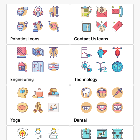
Robotics Icons
Contact Us Icons
Engineering
Technology
Yoga
Dental