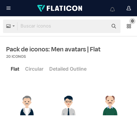
0
Pack de iconos: Men avatars
| Flat
20
ICONOS
Flat
Circular
Detailed Outline