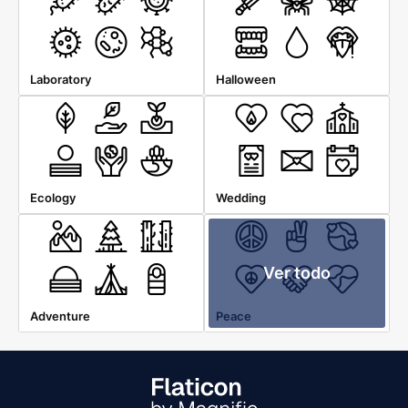
Laboratory
Halloween
Ecology
Wedding
Ver todo
Adventure
Peace