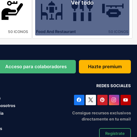
Ver todo
Food And Restaurant
50 ICONOS
50 ICONOS
Acceso para colaboradores
Hazte premium
REDES SOCIALES
s
nosotros
Consigue recursos exclusivos
ia
directamente en tu email
os
Regístrate