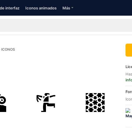
de interfaz
Iconos animados
Más
0
ICONOS
Lic
Haz
inf
For
Ico