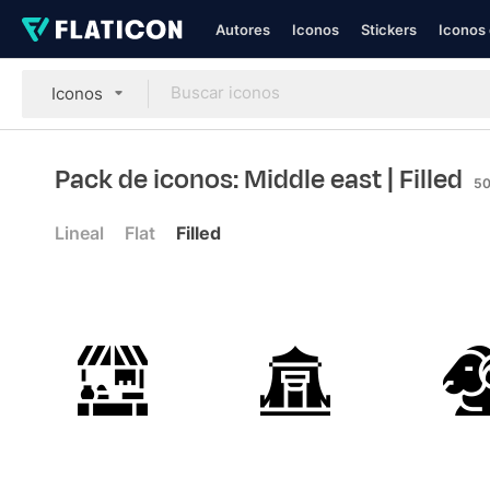
Autores
Iconos
Stickers
Iconos 
Iconos
Pack de iconos: Middle east
| Filled
5
Lineal
Flat
Filled