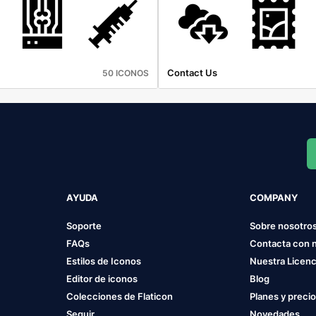
Contact Us
50 ICONOS
AYUDA
COMPANY
Soporte
Sobre nosotro
FAQs
Contacta con 
Estilos de Iconos
Nuestra Licenc
Editor de iconos
Blog
Colecciones de Flaticon
Planes y preci
Seguir
Novedades