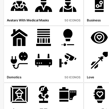
Avatars With Medical Masks
Business
50 ICONOS
Domotics
Love
50 ICONOS