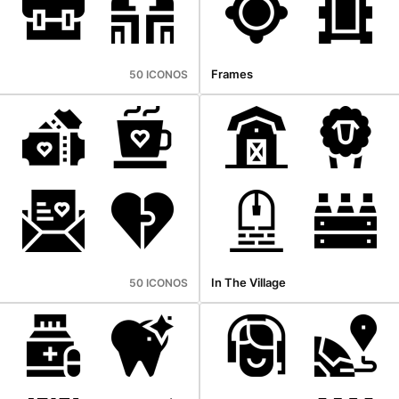
Frames
50 ICONOS
In The Village
50 ICONOS