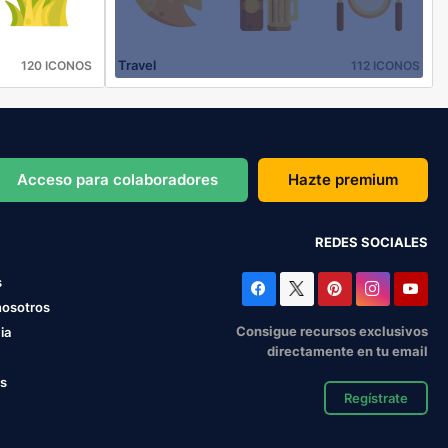
Travel
120 ICONOS
112 ICONOS
Acceso para colaboradores
Hazte premium
REDES SOCIALES
s
nosotros
Consigue recursos exclusivos
ia
directamente en tu email
os
Regístrate