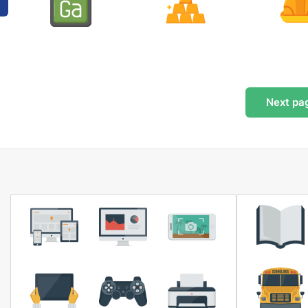
Next
pa