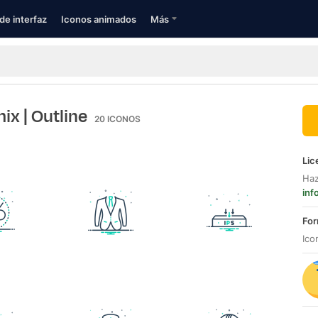
de interfaz
Iconos animados
Más
mix
| Outline
20
ICONOS
Lic
Haz
inf
For
Ico