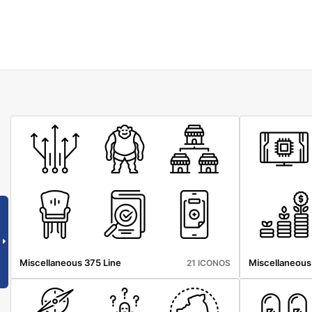
Miscellaneous 375 Line
Miscellaneous
21 ICONOS