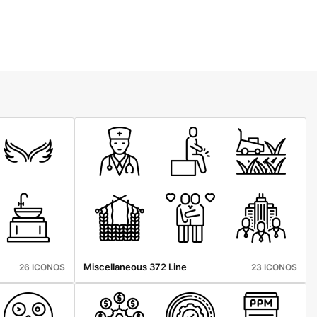
Miscellaneous 372 Line
26 ICONOS
23 ICONOS