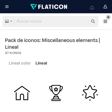
0
Pack de iconos: Miscellaneous elements
|
Lineal
97
ICONOS
Lineal color
Lineal