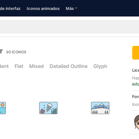
de interfaz
Iconos animados
Más
r
30
ICONOS
ient
Flat
Mixed
Detailed Outline
Glyph
Lic
Haz
inf
For
Ico