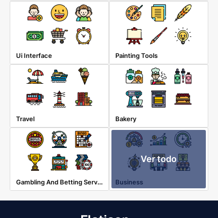
Ui Interface
Painting Tools
Travel
Bakery
Ver todo
Gambling And Betting Services
Business