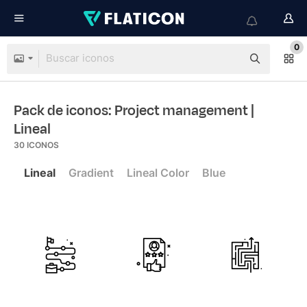
0
Pack de iconos: Project management
|
Lineal
30
ICONOS
Lineal
Gradient
Lineal Color
Blue