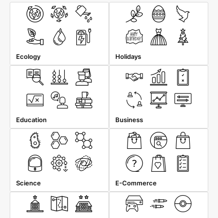
Ecology
Holidays
Education
Business
Science
E-Commerce