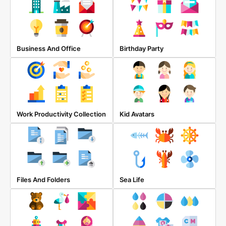
Business And Office
Birthday Party
Work Productivity Collection
Kid Avatars
Files And Folders
Sea Life