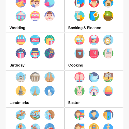
Wedding
Banking & Finance
Birthday
Cooking
Landmarks
Easter