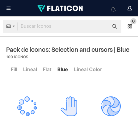
0
Pack de iconos: Selection and cursors
| Blue
100
ICONOS
Fill
Lineal
Flat
Blue
Lineal Color