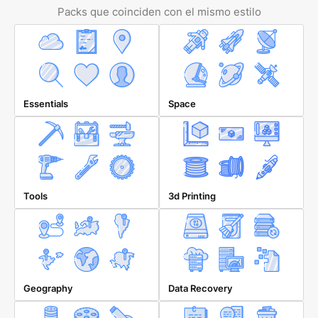
Packs que coinciden con el mismo estilo
Essentials
Space
Tools
3d Printing
Geography
Data Recovery