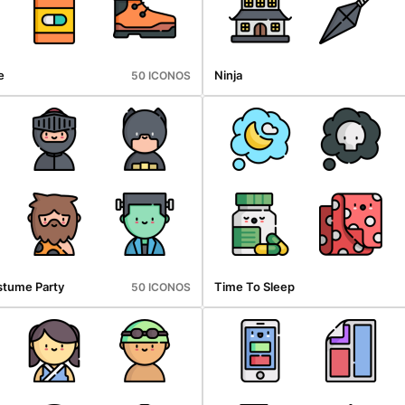
e
Ninja
50 ICONOS
stume Party
Time To Sleep
50 ICONOS