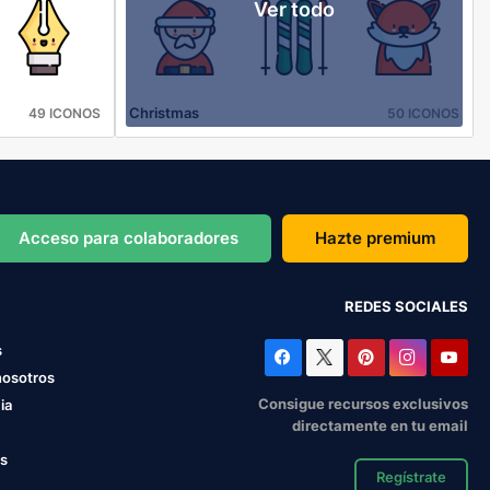
Ver todo
Christmas
49 ICONOS
50 ICONOS
Acceso para colaboradores
Hazte premium
REDES SOCIALES
s
nosotros
Consigue recursos exclusivos
ia
directamente en tu email
os
Regístrate