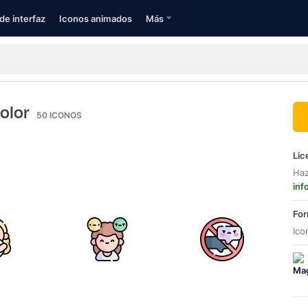
de interfaz
Iconos animados
Más
color
50
ICONOS
Lic
Haz
inf
For
Ico