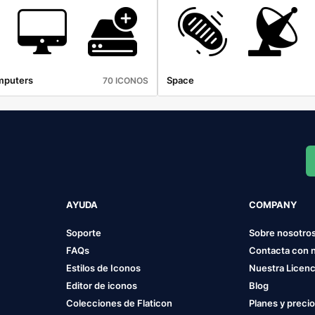
mputers
Space
70 ICONOS
AYUDA
COMPANY
Soporte
Sobre nosotro
FAQs
Contacta con 
Estilos de Iconos
Nuestra Licenc
Editor de iconos
Blog
Colecciones de Flaticon
Planes y preci