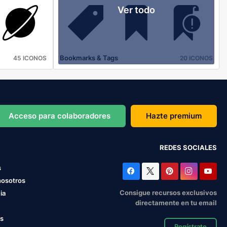
Ver todo
Bookmarks & Tags
45 ICONOS
20 ICONOS
Acceso para colaboradores
Hazte premium
REDES SOCIALES
s
nosotros
Consigue recursos exclusivos
ia
directamente en tu email
os
Regístrate