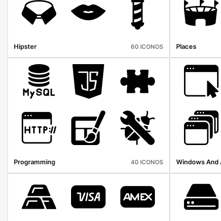
Hipster
Places
60 ICONOS
Programming
Windows And A
40 ICONOS