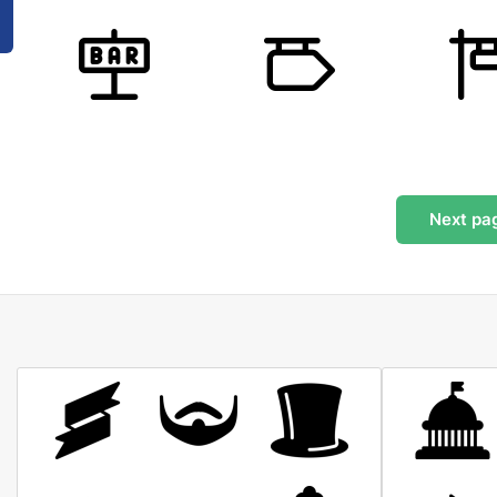
Next
pa