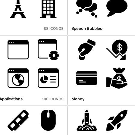
Speech Bubbles
88 ICONOS
pplications
Money
100 ICONOS