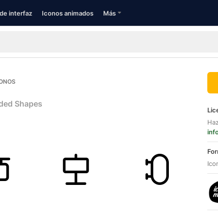
de interfaz
Iconos animados
Más
CONOS
ded Shapes
Lic
Haz
inf
For
Ico