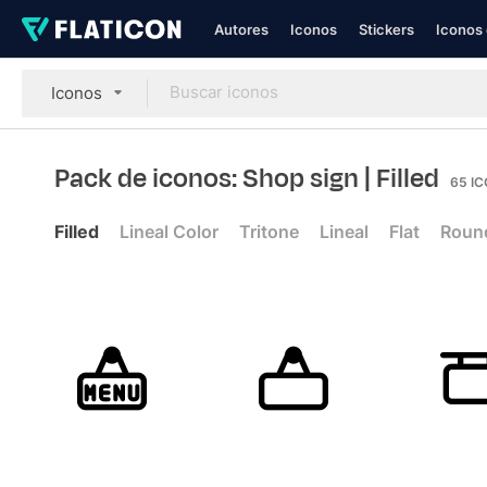
Autores
Iconos
Stickers
Iconos 
Iconos
Pack de iconos: Shop sign
| Filled
65
I
Filled
Lineal Color
Tritone
Lineal
Flat
Roun