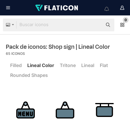
0
Pack de iconos: Shop sign
| Lineal Color
65
ICONOS
Filled
Lineal Color
Tritone
Lineal
Flat
Rounded Shapes