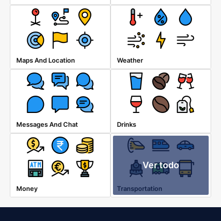
Maps And Location
Weather
Messages And Chat
Drinks
Ver todo
Money
Transportation