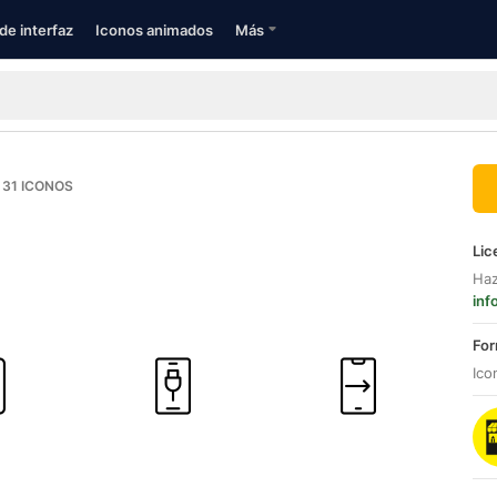
de interfaz
Iconos animados
Más
31
ICONOS
Lic
Haz
inf
For
Ico