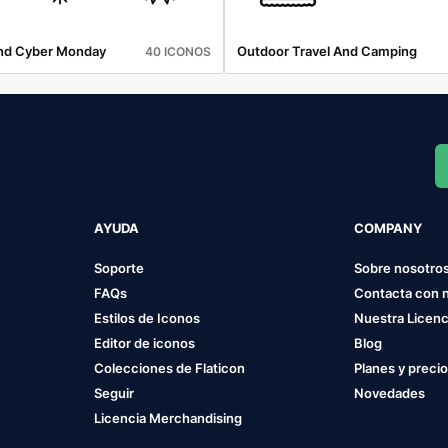
And Cyber Monday
Outdoor Travel And Camping
40 ICONOS
AYUDA
COMPANY
Soporte
Sobre nosotro
FAQs
Contacta con 
Estilos de Iconos
Nuestra Licenc
Editor de iconos
Blog
Colecciones de Flaticon
Planes y preci
Seguir
Novedades
Licencia Merchandising