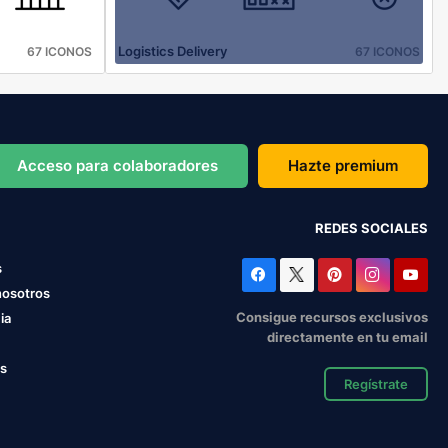
Logistics Delivery
67 ICONOS
67 ICONOS
Acceso para colaboradores
Hazte premium
REDES SOCIALES
s
nosotros
Consigue recursos exclusivos
ia
directamente en tu email
os
Regístrate