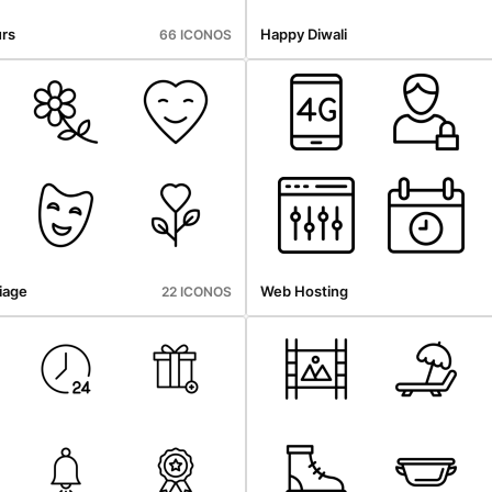
urs
Happy Diwali
66 ICONOS
iage
Web Hosting
22 ICONOS