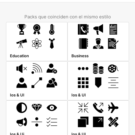
Packs que coinciden con el mismo estilo
Education
Business
Ios & Ul
Ios & Ul
Ios & Ui
Ios & Ul