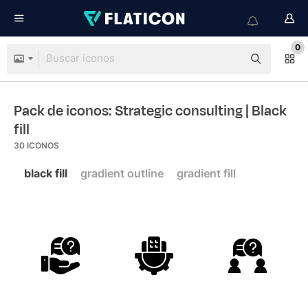
0
Pack de iconos: Strategic consulting
| Black
fill
30
ICONOS
black fill
gradient outline
gradient fill