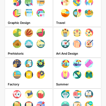
Graphic Design
Travel
Prehistoric
Art And Design
Factory
Summer