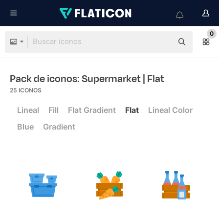
0
Pack de iconos: Supermarket
| Flat
25
ICONOS
Lineal
Fill
Flat Gradient
Flat
Lineal Color
Blue
Gradient