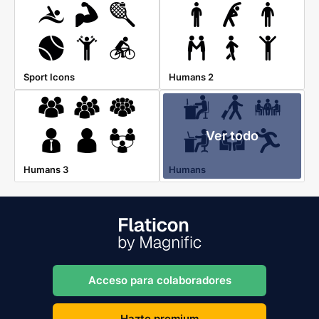
Sport Icons
Humans 2
Ver todo
Humans 3
Humans
Acceso para colaboradores
Hazte premium