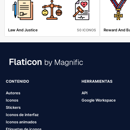
Law And Justice
Reward And B
50 ICONOS
CONTENIDO
HERRAMIENTAS
Autores
API
Iconos
Google Workspace
Stickers
Iconos de interfaz
Iconos animados
Etiquetas de iconos