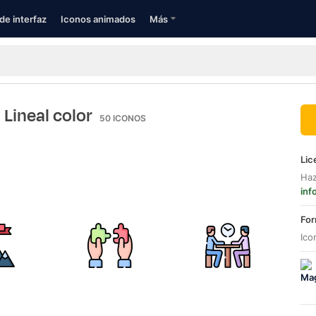
de interfaz
Iconos animados
Más
| Lineal color
50
ICONOS
Lic
Haz
inf
For
Ico