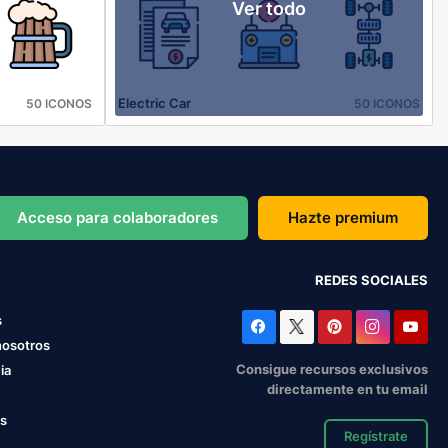
Ver todo
Electric Car
50 ICONOS
50 ICONOS
Acceso para colaboradores
Hazte premium
REDES SOCIALES
s
nosotros
Consigue recursos exclusivos
ia
directamente en tu email
os
Regístrate