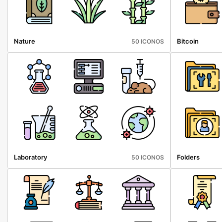
Nature
Bitcoin
50 ICONOS
Laboratory
Folders
50 ICONOS