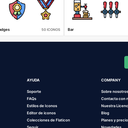
adges
Bar
50 ICONOS
AYUDA
COMPANY
Soporte
Sobre nosotro
FAQs
Contacta con 
Estilos de Iconos
Nuestra Licenc
Editor de iconos
Blog
Colecciones de Flaticon
Planes y preci
Seguir
Novedades