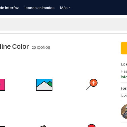
de interfaz
Iconos animados
Más
line Color
20
ICONOS
Lic
Haz
inf
For
Ico