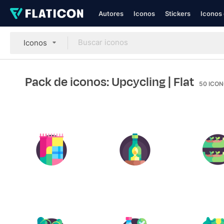
Autores
Iconos
Stickers
Iconos 
Iconos
Pack de iconos: Upcycling
| Flat
50
ICO