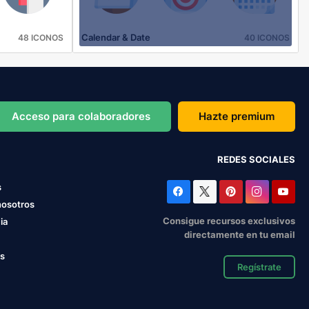
Calendar & Date
48 ICONOS
40 ICONOS
Acceso para colaboradores
Hazte premium
REDES SOCIALES
s
nosotros
Consigue recursos exclusivos
ia
directamente en tu email
os
Regístrate